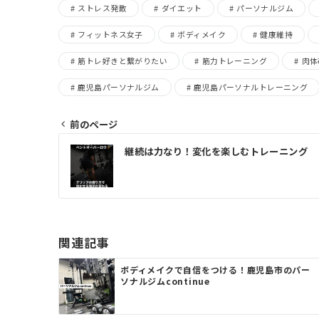
ストレス発散
ダイエット
パーソナルジム
フィットネス女子
ボディメイク
健康維持
筋トレ好きと繋がりたい
筋力トレーニング
肉体
鹿児島パーソナルジム
鹿児島パーソナルトレーニング
前のページ
投
継続は力なり！変化を楽しむトレーニング
稿
ナ
ビ
ゲ
関連記事
ー
ボディメイクで自信をつける！鹿児島市のパー
シ
ソナルジムcontinue
ョ